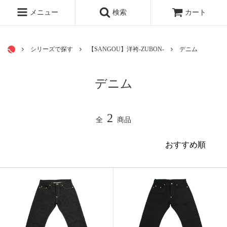
シリーズで探す
メニュー
検索
カート
シリーズで探す
【SANGOU】洋袴-ZUBON-
デニム
デニム
2
全
商品