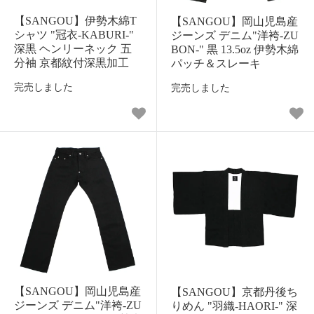
【SANGOU】伊勢木綿T
【SANGOU】岡山児島産
シャツ "冠衣-KABURI-"
ジーンズ デニム"洋袴-ZU
深黒 ヘンリーネック 五
BON-" 黒 13.5oz 伊勢木綿
分袖 京都紋付深黒加工
パッチ＆スレーキ
完売しました
完売しました
【SANGOU】岡山児島産
【SANGOU】京都丹後ち
ジーンズ デニム"洋袴-ZU
りめん "羽織-HAORI-" 深