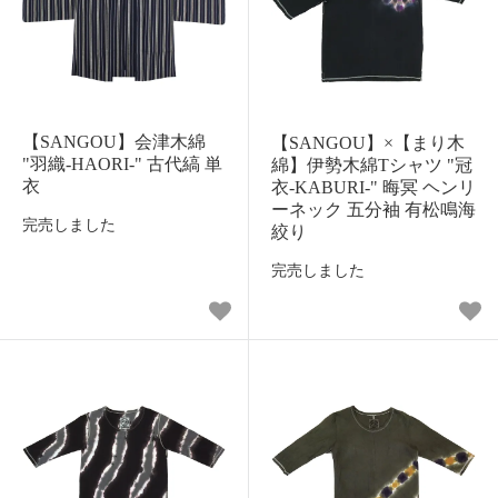
【SANGOU】会津木綿
【SANGOU】×【まり木
"羽織-HAORI-" 古代縞 単
綿】伊勢木綿Tシャツ "冠
衣
衣-KABURI-" 晦冥 ヘンリ
ーネック 五分袖 有松鳴海
完売しました
絞り
完売しました